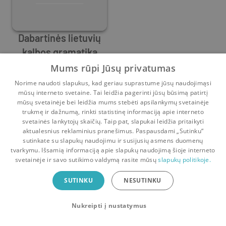
Dabartinės lietuvių
kalbos gramatika
Adelė Laigonaitė
,
Vincas Urbutis
,
Vitas Labutis
,
Adelė Valec
Mums rūpi Jūsų privatumas
0
5
Norime naudoti slapukus, kad geriau suprastume jūsų naudojimąsi
mūsų interneto svetaine. Tai leidžia pagerinti jūsų būsimą patirtį
mūsų svetainėje bei leidžia mums stebėti apsilankymų svetainėje
trukmę ir dažnumą, rinkti statistinę informaciją apie interneto
svetainės lankytojų skaičių. Taip pat, slapukai leidžia pritaikyti
aktualesnius reklaminius pranešimus. Paspausdami „Sutinku“
sutinkate su slapukų naudojimu ir susijusių asmens duomenų
Pradinis
Krepšelis
Pokalbiai
Pranešimai
Paskyra
tvarkymu. Išsamią informaciją apie slapukų naudojimą šioje interneto
svetainėje ir savo sutikimo valdymą rasite mūsų
slapukų politikoje.
Bookswap programėlė
SUTINKU
NESUTINKU
Mainykis knygomis dar patogiau!
Nukreipti į nustatymus
Uždaryti
Atsisiųsti