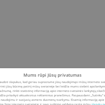
 Bradbury
,
Stephen King
,
Tom Bissell
,
David Schow
,
Mich
Mums rūpi Jūsų privatumas
udoti slapukus, kad geriau suprastume jūsų naudojimąsi mūsų interneto sve
rinti jūsų būsimą patirtį mūsų svetainėje bei leidžia mums stebėti apsilanky
ažnumą, rinkti statistinę informaciją apie interneto svetainės lankytojų skaiči
idžia pritaikyti aktualesnius reklaminius pranešimus. Paspausdami „Sutinku“ 
 naudojimu ir susijusių asmens duomenų tvarkymu. Išsamią informaciją apie
mą šioje interneto svetainėje ir savo sutikimo valdymą rasite mūsų
slapukų po