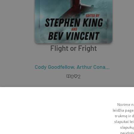
Flight or Fright
Cody Goodfellow
,
Arthur Conan Doyle
,
Ray
0
2
Norime na
leidžia page
trukmę ir d
slapukai le
slapukų
naudoji