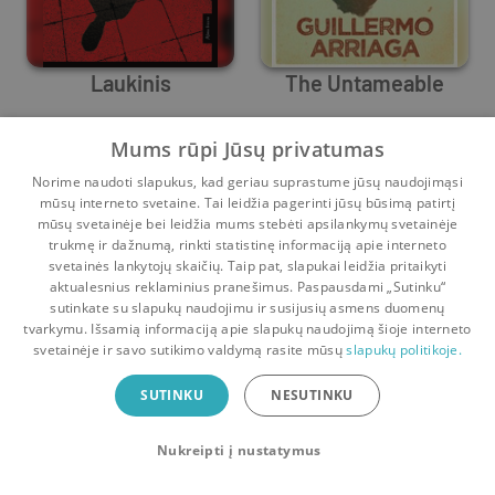
Laukinis
The Untameable
Guillermo Arriaga
Guillermo Arriaga
Mums rūpi Jūsų privatumas
0
53
0
0
Norime naudoti slapukus, kad geriau suprastume jūsų naudojimąsi
mūsų interneto svetaine. Tai leidžia pagerinti jūsų būsimą patirtį
mūsų svetainėje bei leidžia mums stebėti apsilankymų svetainėje
trukmę ir dažnumą, rinkti statistinę informaciją apie interneto
svetainės lankytojų skaičių. Taip pat, slapukai leidžia pritaikyti
aktualesnius reklaminius pranešimus. Paspausdami „Sutinku“
sutinkate su slapukų naudojimu ir susijusių asmens duomenų
Pradinis
Krepšelis
Pokalbiai
Pranešimai
Paskyra
tvarkymu. Išsamią informaciją apie slapukų naudojimą šioje interneto
svetainėje ir savo sutikimo valdymą rasite mūsų
slapukų politikoje.
Bookswap programėlė
SUTINKU
NESUTINKU
Mainykis knygomis dar patogiau!
Nukreipti į nustatymus
Uždaryti
Atsisiųsti