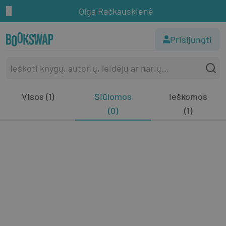
Olga Račkauskienė
Prisijungti
Visos (1)
Siūlomos
Ieškomos
(0)
(1)