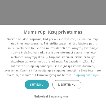
Mums rūpi Jūsų privatumas
Norime naudoti slapukus, kad geriau suprastume jūsų naudojimąsi
mūsų interneto svetaine. Tai leidžia pagerinti jūsų būsimą patirtį
mūsų svetainėje bei leidžia mums stebėti apsilankymų svetainėje
trukmę ir dažnumą, rinkti statistinę informaciją apie interneto
svetainės lankytojų skaičių. Taip pat, slapukai leidžia pritaikyti
aktualesnius reklaminius pranešimus. Paspausdami „Sutinku“
sutinkate su slapukų naudojimu ir susijusių asmens duomenų
Pradinis
Krepšelis
Pokalbiai
Pranešimai
Paskyra
tvarkymu. Išsamią informaciją apie slapukų naudojimą šioje interneto
svetainėje ir savo sutikimo valdymą rasite mūsų
slapukų politikoje.
Bookswap programėlė
SUTINKU
NESUTINKU
Mainykis knygomis dar patogiau!
Nukreipti į nustatymus
Uždaryti
Atsisiųsti