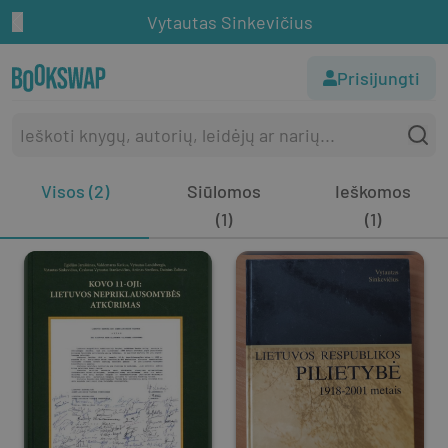
Vytautas Sinkevičius
Prisijungti
Visos (2)
Siūlomos
Ieškomos
(1)
(1)