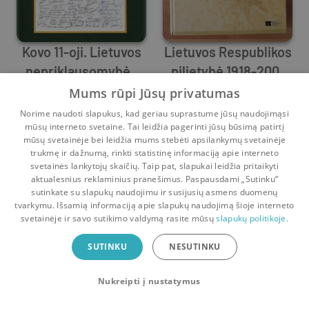
Kovo 11-oji. Lietuvos
Lietuvos Respublikos
nepriklausomybės
pilietybė 1918-2001
atkūrimas
Česlovas Vytautas Stankevičius
,
Vytautas Landsbergis
Vytautas Sinkevičius
metais
,
Egid
Mums rūpi Jūsų privatumas
1
0
0
1
Norime naudoti slapukus, kad geriau suprastume jūsų naudojimąsi
mūsų interneto svetaine. Tai leidžia pagerinti jūsų būsimą patirtį
mūsų svetainėje bei leidžia mums stebėti apsilankymų svetainėje
trukmę ir dažnumą, rinkti statistinę informaciją apie interneto
svetainės lankytojų skaičių. Taip pat, slapukai leidžia pritaikyti
aktualesnius reklaminius pranešimus. Paspausdami „Sutinku“
sutinkate su slapukų naudojimu ir susijusių asmens duomenų
Pradinis
Krepšelis
Pokalbiai
Pranešimai
Paskyra
tvarkymu. Išsamią informaciją apie slapukų naudojimą šioje interneto
svetainėje ir savo sutikimo valdymą rasite mūsų
slapukų politikoje.
Bookswap programėlė
SUTINKU
NESUTINKU
Mainykis knygomis dar patogiau!
Nukreipti į nustatymus
Uždaryti
Atsisiųsti