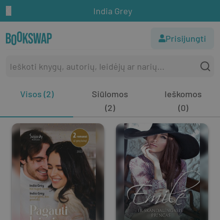
India Grey
Prisijungti
Visos (2)
Siūlomos
Ieškomos
(2)
(0)