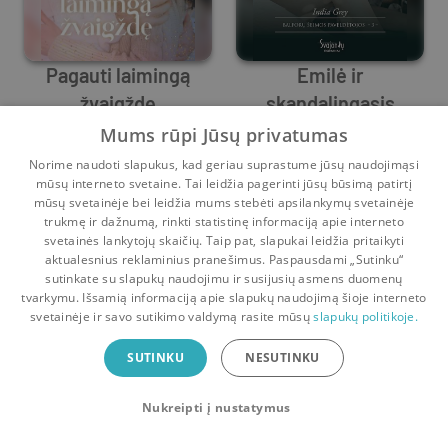
Pagauti laimingą
Emilė ir
žvaigždę
skandalingasis
India Grey
India Grey
princas
Mums rūpi Jūsų privatumas
3
0
1
0
Norime naudoti slapukus, kad geriau suprastume jūsų naudojimąsi
mūsų interneto svetaine. Tai leidžia pagerinti jūsų būsimą patirtį
mūsų svetainėje bei leidžia mums stebėti apsilankymų svetainėje
trukmę ir dažnumą, rinkti statistinę informaciją apie interneto
svetainės lankytojų skaičių. Taip pat, slapukai leidžia pritaikyti
aktualesnius reklaminius pranešimus. Paspausdami „Sutinku“
sutinkate su slapukų naudojimu ir susijusių asmens duomenų
Pradinis
Krepšelis
Pokalbiai
Pranešimai
Paskyra
tvarkymu. Išsamią informaciją apie slapukų naudojimą šioje interneto
svetainėje ir savo sutikimo valdymą rasite mūsų
slapukų politikoje.
Bookswap programėlė
SUTINKU
NESUTINKU
Mainykis knygomis dar patogiau!
Nukreipti į nustatymus
Uždaryti
Atsisiųsti