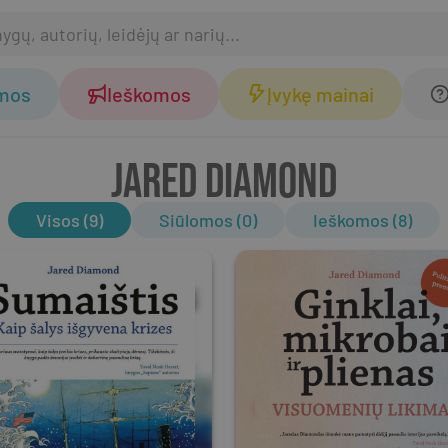
omos
Ieškomos
Įvykę mainai
JARED DIAMOND
Visos (9)
Siūlomos (0)
Ieškomos (8)