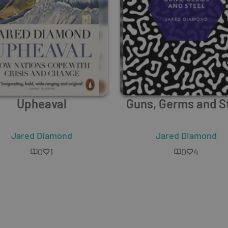
Upheaval
Guns, Germs and S
Jared Diamond
Jared Diamond
0
1
0
4