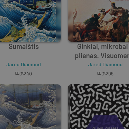
Sumaištis
Ginklai, mikrobai 
plienas. Visuome
likimas
Jared Diamond
Jared Diamond
0
40
0
96