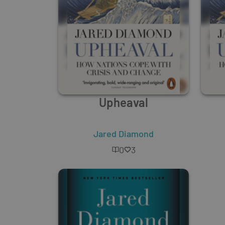
Upheaval
Jared Diamond
0
3