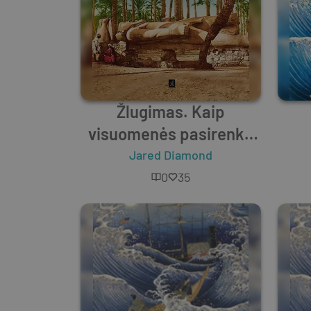
Žlugimas. Kaip
visuomenės pasirenka
sėkmę arba pragaištį
Jared Diamond
0
35