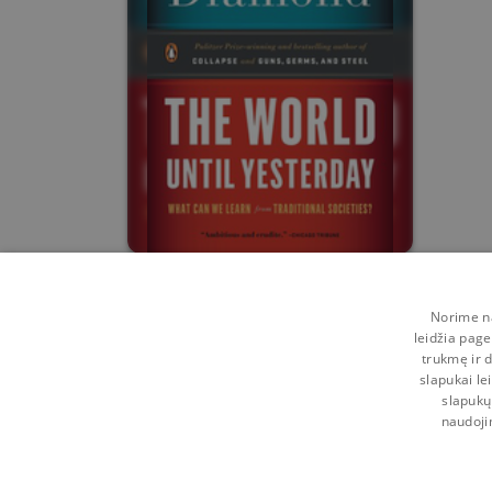
The World Until
Yesterday
Norime na
Jared Diamond
leidžia page
trukmę ir d
0
0
slapukai le
slapukų
naudoji
Kontaktai
Naudojimosi taisyklės
Programėl
Pagalba
Privatumo politika