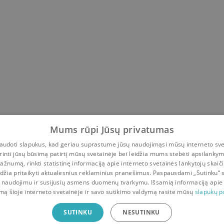
Mums rūpi Jūsų privatumas
udoti slapukus, kad geriau suprastume jūsų naudojimąsi mūsų interneto sve
rinti jūsų būsimą patirtį mūsų svetainėje bei leidžia mums stebėti apsilanky
ažnumą, rinkti statistinę informaciją apie interneto svetainės lankytojų skaiči
idžia pritaikyti aktualesnius reklaminius pranešimus. Paspausdami „Sutinku“ 
 naudojimu ir susijusių asmens duomenų tvarkymu. Išsamią informaciją apie
mą šioje interneto svetainėje ir savo sutikimo valdymą rasite mūsų
slapukų po
ė
SUTINKU
NESUTINKU