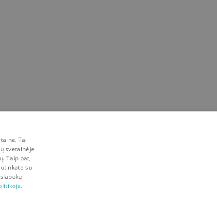
taine. Tai
mų svetainėje
ų. Taip pat,
sutinkate su
 slapukų
litikoje.