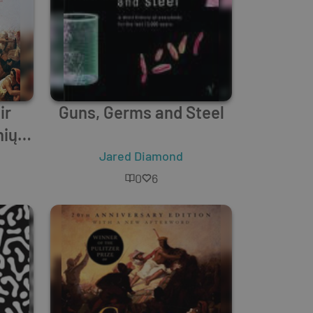
ir
Guns, Germs and Steel
nių
Jared Diamond
0
6