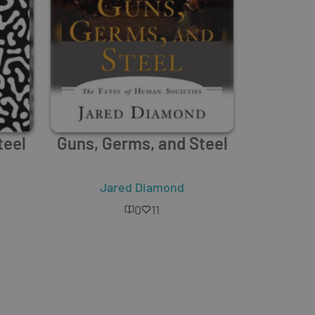
teel
Guns, Germs, and Steel
Jared Diamond
0
11