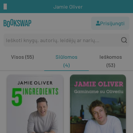
Jamie Oliver
Prisijungti
Visos (55)
Siūlomos
Ieškomos
(4)
(53)