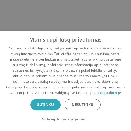
Mums rūpi Jūsų privatumas
Norime naudoti slapukus, kad geriau suprastume jūsų naudojimąsi
mūsų interneto svetaine. Tai leidžia pagerinti jūsų būsimą patirtį
mūsų svetainėje bei leidžia mums stebėti apsilankymų svetainėje
trukmę ir dažnumą, rinkti statistinę informaciją apie interneto
svetainės lankytojų skaičių. Taip pat, slapukai leidžia pritaikyti
aktualesnius reklaminius pranešimus. Paspausdami „Sutinku“
sutinkate su slapukų naudojimu ir susijusių asmens duomenų
Pradinis
Krepšelis
Pokalbiai
Pranešimai
Paskyra
tvarkymu. Išsamią informaciją apie slapukų naudojimą šioje interneto
svetainėje ir savo sutikimo valdymą rasite mūsų
slapukų politikoje.
Bookswap programėlė
SUTINKU
NESUTINKU
Mainykis knygomis dar patogiau!
Nukreipti į nustatymus
Uždaryti
Atsisiųsti