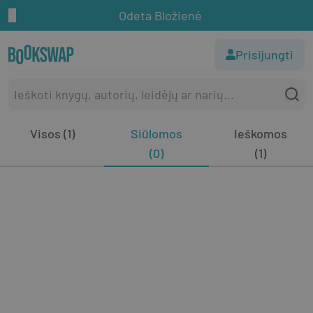
Odeta Bložienė
Prisijungti
Visos (1)
Siūlomos
Ieškomos
(0)
(1)