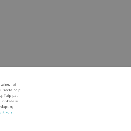
taine. Tai
mų svetainėje
ų. Taip pat,
sutinkate su
 slapukų
litikoje.