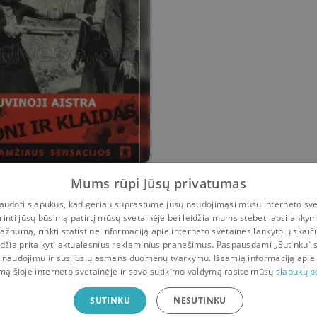
vinoji aistra. Boni ir
Mums rūpi Jūsų privatumas
Klaidas
udoti slapukus, kad geriau suprastume jūsų naudojimąsi mūsų interneto sve
Vudas Pekeris
rinti jūsų būsimą patirtį mūsų svetainėje bei leidžia mums stebėti apsilanky
ažnumą, rinkti statistinę informaciją apie interneto svetainės lankytojų skaiči
6
0
idžia pritaikyti aktualesnius reklaminius pranešimus. Paspausdami „Sutinku“ 
 naudojimu ir susijusių asmens duomenų tvarkymu. Išsamią informaciją apie
mą šioje interneto svetainėje ir savo sutikimo valdymą rasite mūsų
slapukų po
ė
SUTINKU
NESUTINKU