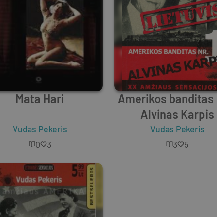
Mata Hari
Amerikos banditas N
Alvinas Karpis
Vudas Pekeris
Vudas Pekeris
0
3
3
5