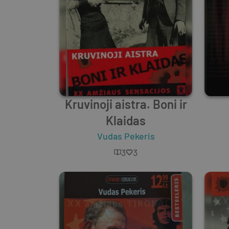
Kruvinoji aistra. Boni ir
Klaidas
Vudas Pekeris
3
3