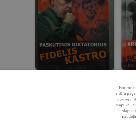
Paskutinis diktatorius
Kru
Fidelis Kastro
Norime na
Vudas Pekeris
leidžia page
trukmę ir d
2
0
slapukai le
slapukų
naudoji
Kontaktai
Naudojimosi taisyklės
Programėl
Pagalba
Privatumo politika