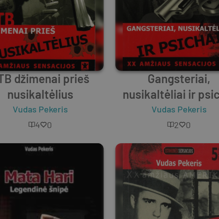
TB džimenai prieš
Gangsteriai,
nusikaltėlius
nusikaltėliai ir psi
Vudas Pekeris
Vudas Pekeris
4
0
2
0