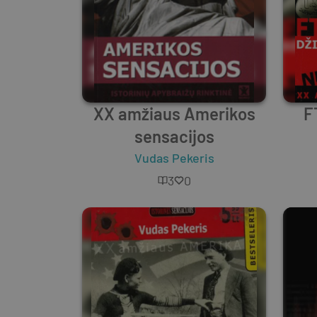
XX amžiaus Amerikos
F
sensacijos
Vudas Pekeris
3
0