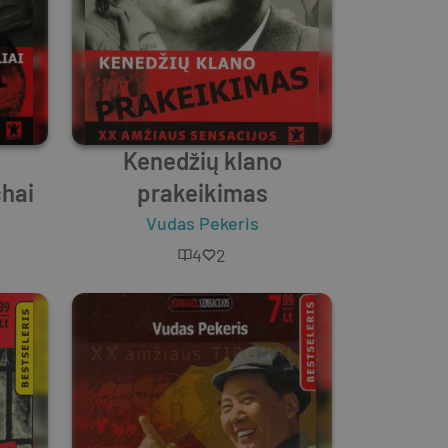
Kenedžių klano
chai
prakeikimas
Vudas Pekeris
4
2