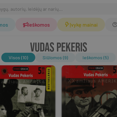
omos
Ieškomos
Įvykę mainai
VUDAS PEKERIS
Visos (10)
Siūlomos (9)
Ieškomos (5)