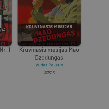
r. 1
Kruvinasis mesijas Mao
Dzedungas
Vudas Pekeris
3
3