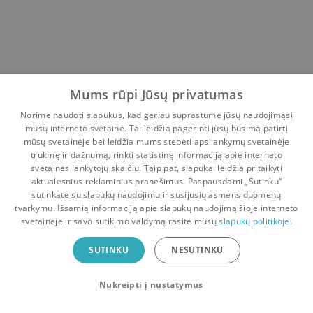
Mums rūpi Jūsų privatumas
Norime naudoti slapukus, kad geriau suprastume jūsų naudojimąsi
mūsų interneto svetaine. Tai leidžia pagerinti jūsų būsimą patirtį
mūsų svetainėje bei leidžia mums stebėti apsilankymų svetainėje
trukmę ir dažnumą, rinkti statistinę informaciją apie interneto
svetainės lankytojų skaičių. Taip pat, slapukai leidžia pritaikyti
aktualesnius reklaminius pranešimus. Paspausdami „Sutinku“
sutinkate su slapukų naudojimu ir susijusių asmens duomenų
Pradinis
Krepšelis
Pokalbiai
Pranešimai
Paskyra
tvarkymu. Išsamią informaciją apie slapukų naudojimą šioje interneto
svetainėje ir savo sutikimo valdymą rasite mūsų
slapukų politikoje.
Bookswap programėlė
SUTINKU
NESUTINKU
Mainykis knygomis dar patogiau!
Nukreipti į nustatymus
Uždaryti
Atsisiųsti