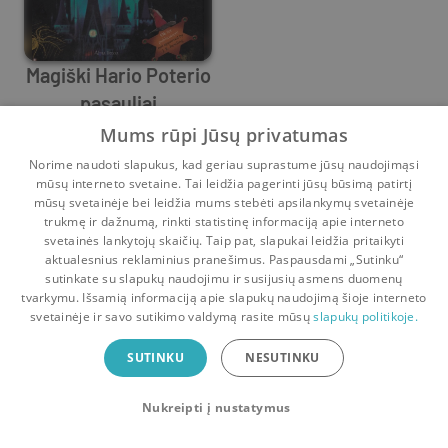
Magiški Hario Poterio
pasauliai
David Colbert
Mums rūpi Jūsų privatumas
0
36
Norime naudoti slapukus, kad geriau suprastume jūsų naudojimąsi
mūsų interneto svetaine. Tai leidžia pagerinti jūsų būsimą patirtį
mūsų svetainėje bei leidžia mums stebėti apsilankymų svetainėje
trukmę ir dažnumą, rinkti statistinę informaciją apie interneto
svetainės lankytojų skaičių. Taip pat, slapukai leidžia pritaikyti
aktualesnius reklaminius pranešimus. Paspausdami „Sutinku“
sutinkate su slapukų naudojimu ir susijusių asmens duomenų
Pradinis
Krepšelis
Pokalbiai
Pranešimai
Paskyra
tvarkymu. Išsamią informaciją apie slapukų naudojimą šioje interneto
svetainėje ir savo sutikimo valdymą rasite mūsų
slapukų politikoje.
Bookswap programėlė
SUTINKU
NESUTINKU
Mainykis knygomis dar patogiau!
Nukreipti į nustatymus
Uždaryti
Atsisiųsti