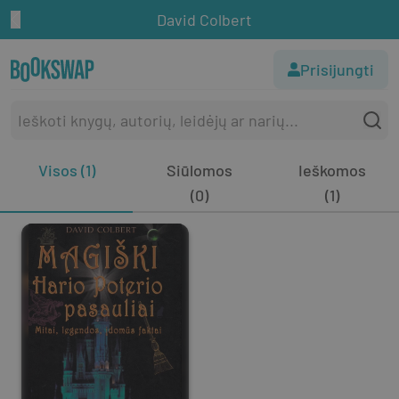
David Colbert
Prisijungti
Visos (1)
Siūlomos
Ieškomos
(0)
(1)