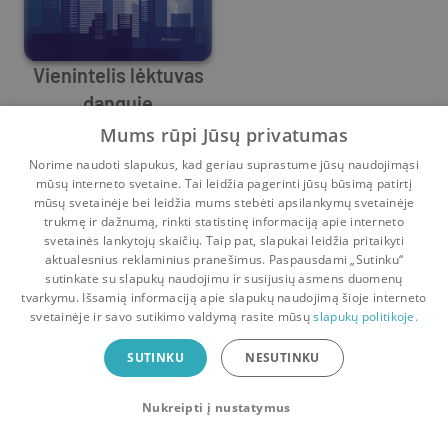
Vienintelis lėktuvas
danguje
Garrett M. Graff
,
Garrett Graff
Mums rūpi Jūsų privatumas
7
52
Norime naudoti slapukus, kad geriau suprastume jūsų naudojimąsi
mūsų interneto svetaine. Tai leidžia pagerinti jūsų būsimą patirtį
mūsų svetainėje bei leidžia mums stebėti apsilankymų svetainėje
trukmę ir dažnumą, rinkti statistinę informaciją apie interneto
svetainės lankytojų skaičių. Taip pat, slapukai leidžia pritaikyti
aktualesnius reklaminius pranešimus. Paspausdami „Sutinku“
sutinkate su slapukų naudojimu ir susijusių asmens duomenų
Pradinis
Krepšelis
Pokalbiai
Pranešimai
Paskyra
tvarkymu. Išsamią informaciją apie slapukų naudojimą šioje interneto
svetainėje ir savo sutikimo valdymą rasite mūsų
slapukų politikoje.
Bookswap programėlė
SUTINKU
NESUTINKU
Mainykis knygomis dar patogiau!
Nukreipti į nustatymus
Uždaryti
Atsisiųsti