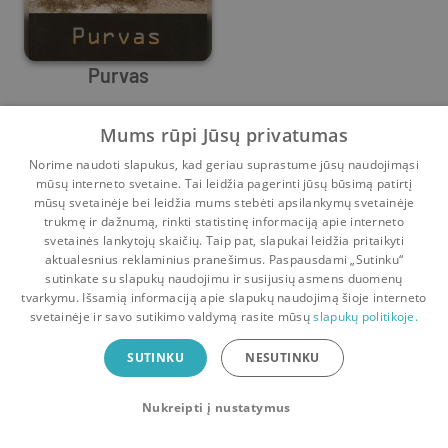
Purvas
Irvine Welsh
Mums rūpi Jūsų privatumas
Prieš
1 m.
Norime naudoti slapukus, kad geriau suprastume jūsų naudojimąsi
mūsų interneto svetaine. Tai leidžia pagerinti jūsų būsimą patirtį
mūsų svetainėje bei leidžia mums stebėti apsilankymų svetainėje
trukmę ir dažnumą, rinkti statistinę informaciją apie interneto
svetainės lankytojų skaičių. Taip pat, slapukai leidžia pritaikyti
aktualesnius reklaminius pranešimus. Paspausdami „Sutinku“
sutinkate su slapukų naudojimu ir susijusių asmens duomenų
Pradinis
Krepšelis
Pokalbiai
Pranešimai
Paskyra
tvarkymu. Išsamią informaciją apie slapukų naudojimą šioje interneto
svetainėje ir savo sutikimo valdymą rasite mūsų
slapukų politikoje.
Bookswap programėlė
SUTINKU
NESUTINKU
Mainykis knygomis dar patogiau!
Nukreipti į nustatymus
Uždaryti
Atsisiųsti