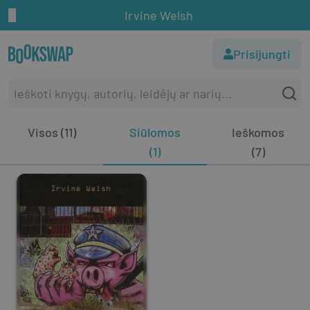
Irvine Welsh
Prisijungti
Visos (11)
Siūlomos
Ieškomos
(1)
(7)