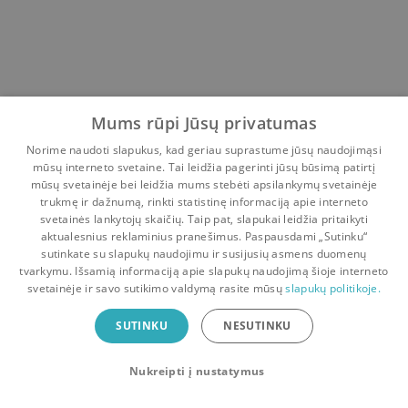
Mums rūpi Jūsų privatumas
Norime naudoti slapukus, kad geriau suprastume jūsų naudojimąsi
mūsų interneto svetaine. Tai leidžia pagerinti jūsų būsimą patirtį
mūsų svetainėje bei leidžia mums stebėti apsilankymų svetainėje
trukmę ir dažnumą, rinkti statistinę informaciją apie interneto
svetainės lankytojų skaičių. Taip pat, slapukai leidžia pritaikyti
aktualesnius reklaminius pranešimus. Paspausdami „Sutinku“
sutinkate su slapukų naudojimu ir susijusių asmens duomenų
Pradinis
Krepšelis
Pokalbiai
Pranešimai
Paskyra
tvarkymu. Išsamią informaciją apie slapukų naudojimą šioje interneto
svetainėje ir savo sutikimo valdymą rasite mūsų
slapukų politikoje.
Bookswap programėlė
SUTINKU
NESUTINKU
Mainykis knygomis dar patogiau!
Nukreipti į nustatymus
Uždaryti
Atsisiųsti