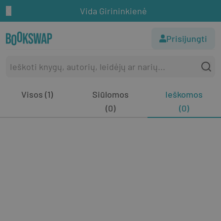
Vida Girininkienė
Prisijungti
Visos (1)
Siūlomos
Ieškomos
(0)
(0)