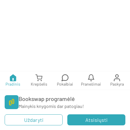
Pradinis
Krepšelis
Pokalbiai
Pranešimai
Paskyra
Bookswap programėlė
Mainykis knygomis dar patogiau!
Uždaryti
Atsisiųsti