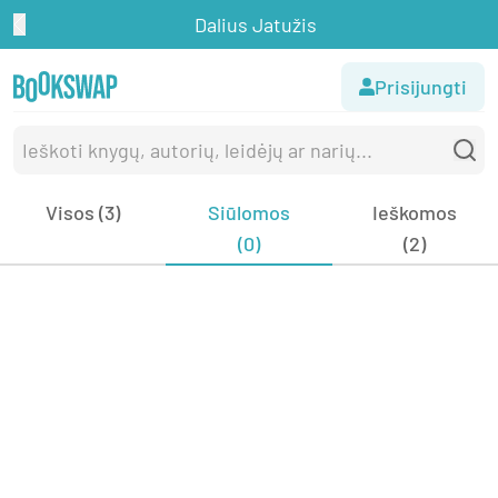
Dalius Jatužis
Prisijungti
Visos (3)
Siūlomos
Ieškomos
(0)
(2)