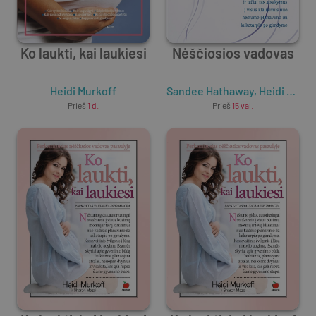
Ko laukti, kai laukiesi
Nėščiosios vadovas
Heidi Murkoff
Sandee Hathaway
,
Heidi Murkoff
Prieš
1 d.
Prieš
15 val.