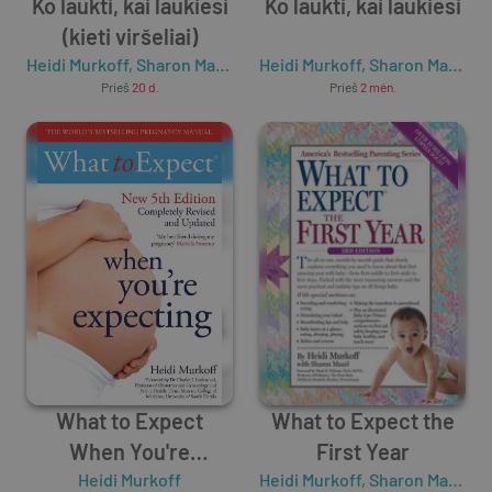
Ko laukti, kai laukiesi
Ko laukti, kai laukiesi
(kieti viršeliai)
Heidi Murkoff
,
Sharon Mazel
Heidi Murkoff
,
Sharon Mazel
Prieš
20 d.
Prieš
2 mėn.
What to Expect
What to Expect the
When You're
First Year
Expecting 5th Edition
Heidi Murkoff
Heidi Murkoff
,
Sharon Mazel