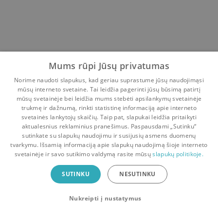
Mums rūpi Jūsų privatumas
Norime naudoti slapukus, kad geriau suprastume jūsų naudojimąsi
mūsų interneto svetaine. Tai leidžia pagerinti jūsų būsimą patirtį
mūsų svetainėje bei leidžia mums stebėti apsilankymų svetainėje
trukmę ir dažnumą, rinkti statistinę informaciją apie interneto
svetainės lankytojų skaičių. Taip pat, slapukai leidžia pritaikyti
aktualesnius reklaminius pranešimus. Paspausdami „Sutinku“
sutinkate su slapukų naudojimu ir susijusių asmens duomenų
Pradinis
Krepšelis
Pokalbiai
Pranešimai
Paskyra
tvarkymu. Išsamią informaciją apie slapukų naudojimą šioje interneto
svetainėje ir savo sutikimo valdymą rasite mūsų
slapukų politikoje.
Bookswap programėlė
SUTINKU
NESUTINKU
Mainykis knygomis dar patogiau!
Nukreipti į nustatymus
Uždaryti
Atsisiųsti