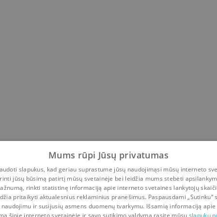
Mums rūpi Jūsų privatumas
udoti slapukus, kad geriau suprastume jūsų naudojimąsi mūsų interneto sve
rinti jūsų būsimą patirtį mūsų svetainėje bei leidžia mums stebėti apsilanky
ažnumą, rinkti statistinę informaciją apie interneto svetainės lankytojų skaiči
idžia pritaikyti aktualesnius reklaminius pranešimus. Paspausdami „Sutinku“ 
 naudojimu ir susijusių asmens duomenų tvarkymu. Išsamią informaciją apie
mą šioje interneto svetainėje ir savo sutikimo valdymą rasite mūsų
slapukų po