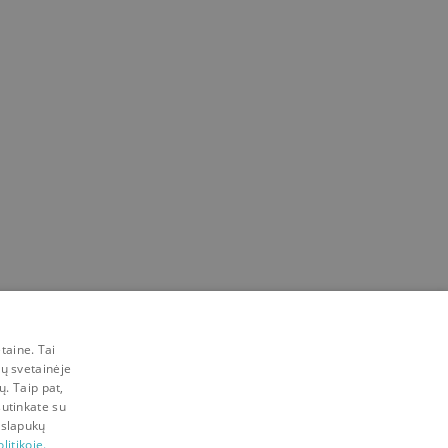
taine. Tai
mų svetainėje
ų. Taip pat,
sutinkate su
 slapukų
litikoje.