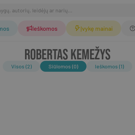
omos
Ieškomos
Įvykę mainai
ROBERTAS KEMEŽYS
Visos (2)
Siūlomos (0)
Ieškomos (1)