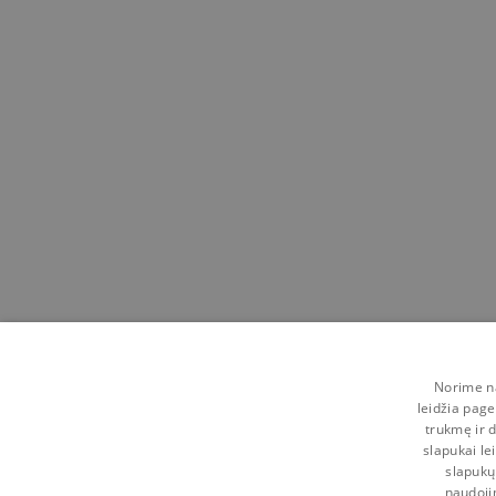
Norime na
leidžia page
trukmę ir d
slapukai le
slapukų
naudoji