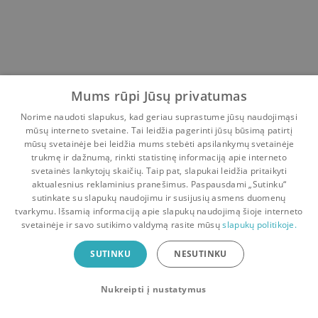
Mums rūpi Jūsų privatumas
Norime naudoti slapukus, kad geriau suprastume jūsų naudojimąsi
mūsų interneto svetaine. Tai leidžia pagerinti jūsų būsimą patirtį
mūsų svetainėje bei leidžia mums stebėti apsilankymų svetainėje
trukmę ir dažnumą, rinkti statistinę informaciją apie interneto
svetainės lankytojų skaičių. Taip pat, slapukai leidžia pritaikyti
aktualesnius reklaminius pranešimus. Paspausdami „Sutinku“
sutinkate su slapukų naudojimu ir susijusių asmens duomenų
Pradinis
Krepšelis
Pokalbiai
Pranešimai
Paskyra
tvarkymu. Išsamią informaciją apie slapukų naudojimą šioje interneto
svetainėje ir savo sutikimo valdymą rasite mūsų
slapukų politikoje.
Bookswap programėlė
SUTINKU
NESUTINKU
Mainykis knygomis dar patogiau!
Nukreipti į nustatymus
Uždaryti
Atsisiųsti