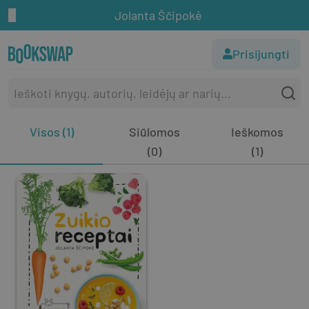
Jolanta Ščipokė
Prisijungti
Visos (1)
Siūlomos
Ieškomos
(0)
(1)