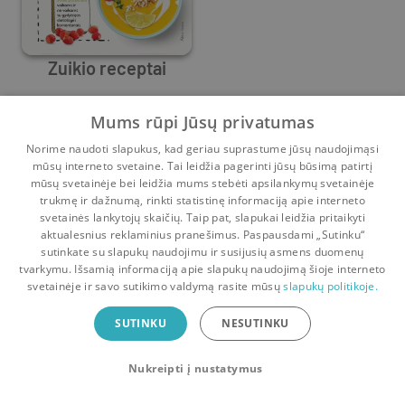
Zuikio receptai
Jolanta Ščipokė
Mums rūpi Jūsų privatumas
0
39
Norime naudoti slapukus, kad geriau suprastume jūsų naudojimąsi
mūsų interneto svetaine. Tai leidžia pagerinti jūsų būsimą patirtį
mūsų svetainėje bei leidžia mums stebėti apsilankymų svetainėje
trukmę ir dažnumą, rinkti statistinę informaciją apie interneto
svetainės lankytojų skaičių. Taip pat, slapukai leidžia pritaikyti
aktualesnius reklaminius pranešimus. Paspausdami „Sutinku“
sutinkate su slapukų naudojimu ir susijusių asmens duomenų
Pradinis
Krepšelis
Pokalbiai
Pranešimai
Paskyra
tvarkymu. Išsamią informaciją apie slapukų naudojimą šioje interneto
svetainėje ir savo sutikimo valdymą rasite mūsų
slapukų politikoje.
Bookswap programėlė
SUTINKU
NESUTINKU
Mainykis knygomis dar patogiau!
Nukreipti į nustatymus
Uždaryti
Atsisiųsti