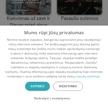
Kiekvienas už save ir
Pasaulio sutemos
Dievas prieš visus
Werner Herzog
Werner Herzog
Mums rūpi Jūsų privatumas
0
8
0
17
Norime naudoti slapukus, kad geriau suprastume jūsų naudojimąsi
mūsų interneto svetaine. Tai leidžia pagerinti jūsų būsimą patirtį
mūsų svetainėje bei leidžia mums stebėti apsilankymų svetainėje
trukmę ir dažnumą, rinkti statistinę informaciją apie interneto
svetainės lankytojų skaičių. Taip pat, slapukai leidžia pritaikyti
aktualesnius reklaminius pranešimus. Paspausdami „Sutinku“
sutinkate su slapukų naudojimu ir susijusių asmens duomenų
Pradinis
Krepšelis
Pokalbiai
Pranešimai
Paskyra
tvarkymu. Išsamią informaciją apie slapukų naudojimą šioje interneto
svetainėje ir savo sutikimo valdymą rasite mūsų
slapukų politikoje.
Bookswap programėlė
SUTINKU
NESUTINKU
Mainykis knygomis dar patogiau!
Nukreipti į nustatymus
Uždaryti
Atsisiųsti