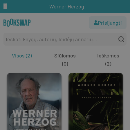
Werner Herzog
Prisijungti
Visos (2)
Siūlomos
Ieškomos
(0)
(2)