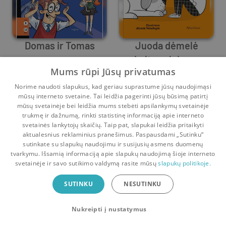
Domas ir Tomas
Juoda dėmelė
baltose lubose
Mums rūpi Jūsų privatumas
Tomas Dirgėla
Tomas Dirgėla
Norime naudoti slapukus, kad geriau suprastume jūsų naudojimąsi
0
31
0
11
mūsų interneto svetaine. Tai leidžia pagerinti jūsų būsimą patirtį
mūsų svetainėje bei leidžia mums stebėti apsilankymų svetainėje
1
2
trukmę ir dažnumą, rinkti statistinę informaciją apie interneto
svetainės lankytojų skaičių. Taip pat, slapukai leidžia pritaikyti
aktualesnius reklaminius pranešimus. Paspausdami „Sutinku“
sutinkate su slapukų naudojimu ir susijusių asmens duomenų
Pradinis
Krepšelis
Pokalbiai
Pranešimai
Paskyra
tvarkymu. Išsamią informaciją apie slapukų naudojimą šioje interneto
svetainėje ir savo sutikimo valdymą rasite mūsų
slapukų politikoje.
Bookswap programėlė
SUTINKU
NESUTINKU
Mainykis knygomis dar patogiau!
Nukreipti į nustatymus
Uždaryti
Atsisiųsti