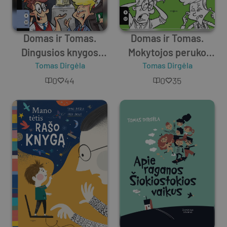
Domas ir Tomas.
Domas ir Tomas.
Dingusios knygos
Mokytojos peruko
Tomas Dirgėla
mįslė
Tomas Dirgėla
byla
0
44
0
35