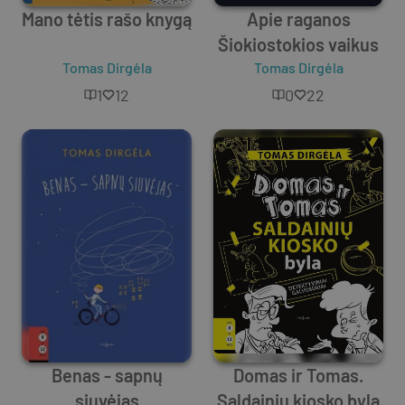
Mano tėtis rašo knygą
Apie raganos
Šiokiostokios vaikus
Tomas Dirgėla
Tomas Dirgėla
1
12
0
22
Benas - sapnų
Domas ir Tomas.
siuvėjas
Saldainių kiosko byla