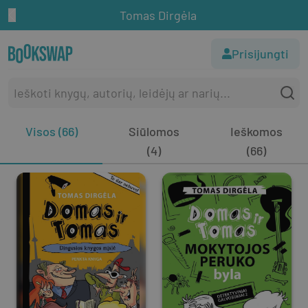
Tomas Dirgėla
Prisijungti
Visos (66)
Siūlomos
Ieškomos
(4)
(66)