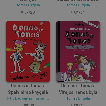
Tomas Dirgėla
Tomas Dirgėla
0
20
0
34
Domas ir Tomas.
Domas ir Tomas.
Spalvinimo knygelė
Virėjos Irenos byla
Rytis Daukantas
,
Tomas Dirgėla
Tomas Dirgėla
0
12
0
47