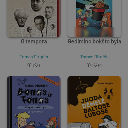
O tempora
Gedimino bokšto byla
Tomas Dirgėla
Tomas Dirgėla
0
1
0
14