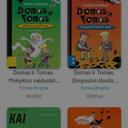
Domas ir Tomas.
Domas ir Tomas.
Mokyklos vaiduoklio
Dingusios šluotos
Tomas Dirgėla
mįslė
Tomas Dirgėla
byla
0
51
0
49