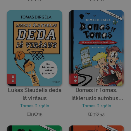
Lukas Šiaudelis deda
Domas ir Tomas.
iš viršaus
Išklerusio autobuso
Tomas Dirgėla
Tomas Dirgėla
detektyvas
0
16
0
53