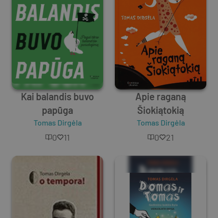
Kai balandis buvo
Apie raganą
papūga
Šiokiątokią
Tomas Dirgėla
Tomas Dirgėla
0
11
0
21