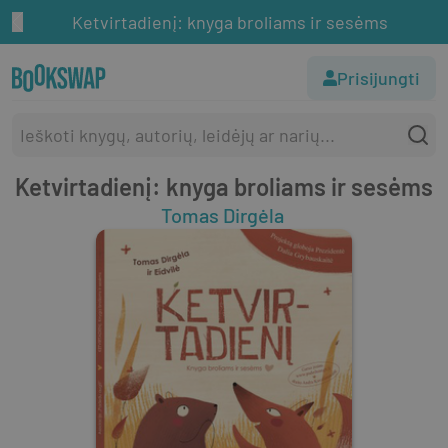
Ketvirtadienį: knyga broliams ir sesėms
Prisijungti
Ketvirtadienį: knyga broliams ir sesėms
Tomas Dirgėla