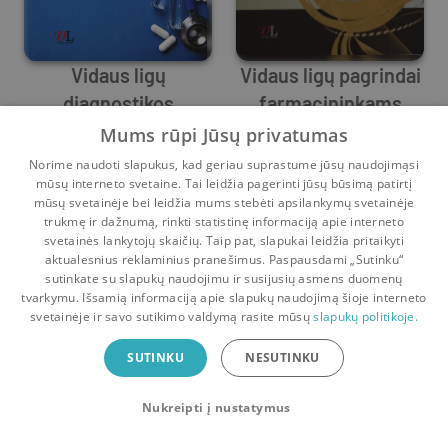
Vidaus ligų
Vidaus ligų pagrindai
diagnostikos
farmacininkams
Saulius Sadauskas
pagrindai
,
Edita Mašanauskienė
Saulius Sadauskas
,
Albinas Naudžiūna
,
Laima Jankauskienė
Mums rūpi Jūsų privatumas
0
4
0
0
Norime naudoti slapukus, kad geriau suprastume jūsų naudojimąsi
mūsų interneto svetaine. Tai leidžia pagerinti jūsų būsimą patirtį
mūsų svetainėje bei leidžia mums stebėti apsilankymų svetainėje
trukmę ir dažnumą, rinkti statistinę informaciją apie interneto
svetainės lankytojų skaičių. Taip pat, slapukai leidžia pritaikyti
aktualesnius reklaminius pranešimus. Paspausdami „Sutinku“
sutinkate su slapukų naudojimu ir susijusių asmens duomenų
Pradinis
Krepšelis
Pokalbiai
Pranešimai
Paskyra
tvarkymu. Išsamią informaciją apie slapukų naudojimą šioje interneto
svetainėje ir savo sutikimo valdymą rasite mūsų
slapukų politikoje.
Bookswap programėlė
SUTINKU
NESUTINKU
Mainykis knygomis dar patogiau!
Nukreipti į nustatymus
Uždaryti
Atsisiųsti