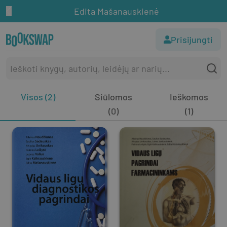
Edita Mašanauskienė
Prisijungti
Visos (2)
Siūlomos
Ieškomos
(0)
(1)