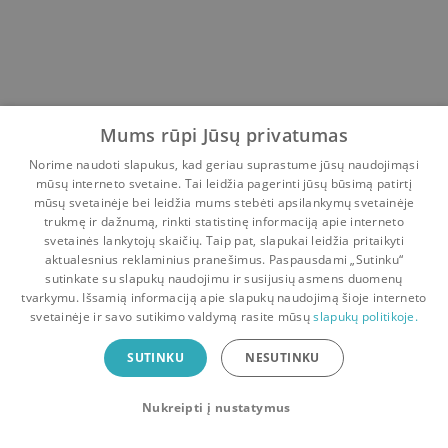
Mums rūpi Jūsų privatumas
Norime naudoti slapukus, kad geriau suprastume jūsų naudojimąsi
mūsų interneto svetaine. Tai leidžia pagerinti jūsų būsimą patirtį
mūsų svetainėje bei leidžia mums stebėti apsilankymų svetainėje
trukmę ir dažnumą, rinkti statistinę informaciją apie interneto
svetainės lankytojų skaičių. Taip pat, slapukai leidžia pritaikyti
aktualesnius reklaminius pranešimus. Paspausdami „Sutinku“
sutinkate su slapukų naudojimu ir susijusių asmens duomenų
Pradinis
Krepšelis
Pokalbiai
Pranešimai
Paskyra
tvarkymu. Išsamią informaciją apie slapukų naudojimą šioje interneto
svetainėje ir savo sutikimo valdymą rasite mūsų
slapukų politikoje.
Bookswap programėlė
SUTINKU
NESUTINKU
Mainykis knygomis dar patogiau!
Nukreipti į nustatymus
Uždaryti
Atsisiųsti