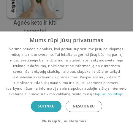
Agnės keto ir kiti
receptai
Agnė Grigaliūnienė
Mums rūpi Jūsų privatumas
0
26
Norime naudoti slapukus, kad geriau suprastume jūsų naudojimąsi
mūsų interneto svetaine. Tai leidžia pagerinti jūsų būsimą patirtį
mūsų svetainėje bei leidžia mums stebėti apsilankymų svetainėje
trukmę ir dažnumą, rinkti statistinę informaciją apie interneto
svetainės lankytojų skaičių. Taip pat, slapukai leidžia pritaikyti
aktualesnius reklaminius pranešimus. Paspausdami „Sutinku“
sutinkate su slapukų naudojimu ir susijusių asmens duomenų
Pradinis
Krepšelis
Pokalbiai
Pranešimai
Paskyra
tvarkymu. Išsamią informaciją apie slapukų naudojimą šioje interneto
svetainėje ir savo sutikimo valdymą rasite mūsų
slapukų politikoje.
Bookswap programėlė
SUTINKU
NESUTINKU
Mainykis knygomis dar patogiau!
Nukreipti į nustatymus
Uždaryti
Atsisiųsti