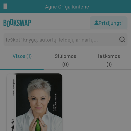
Agnė Grigaliūnienė
Prisijungti
Visos (1)
Siūlomos
Ieškomos
(0)
(1)