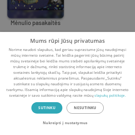
Mėnulio pasakaitės
Marcy Kelman
,
Gareth Llewhellin
Mums rūpi Jūsų privatumas
0
7
Norime naudoti slapukus, kad geriau suprastume jūsų naudojimąsi
mūsų interneto svetaine. Tai leidžia pagerinti jūsų būsimą patirtį
mūsų svetainėje bei leidžia mums stebėti apsilankymų svetainėje
trukmę ir dažnumą, rinkti statistinę informaciją apie interneto
svetainės lankytojų skaičių. Taip pat, slapukai leidžia pritaikyti
aktualesnius reklaminius pranešimus. Paspausdami „Sutinku“
sutinkate su slapukų naudojimu ir susijusių asmens duomenų
Pradinis
Krepšelis
Pokalbiai
Pranešimai
Paskyra
tvarkymu. Išsamią informaciją apie slapukų naudojimą šioje interneto
svetainėje ir savo sutikimo valdymą rasite mūsų
slapukų politikoje.
Bookswap programėlė
SUTINKU
NESUTINKU
Mainykis knygomis dar patogiau!
Nukreipti į nustatymus
Uždaryti
Atsisiųsti