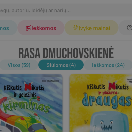
omos
Ieškomos
Įvykę mainai
RASA DMUCHOVSKIENĖ
Visos (59)
Siūlomos (4)
Ieškomos (24)