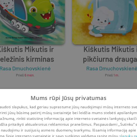
iškutis Mikutis ir
Kiškutis Mikutis 
eležinis kirminas
pikčiurna draug
Rasa Dmuchovskienė
Rasa Dmuchovskien
Prieš
6 mėn.
Prieš
1 m.
Mums rūpi Jūsų privatumas
udoti slapukus, kad geriau suprastume jūsų naudojimąsi mūsų interneto sve
rinti jūsų būsimą patirtį mūsų svetainėje bei leidžia mums stebėti apsilanky
ažnumą, rinkti statistinę informaciją apie interneto svetainės lankytojų skaiči
idžia pritaikyti aktualesnius reklaminius pranešimus. Paspausdami „Sutinku“ 
 naudojimu ir susijusių asmens duomenų tvarkymu. Išsamią informaciją apie
mą šioje interneto svetainėje ir savo sutikimo valdymą rasite mūsų
slapukų po