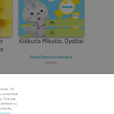
ir
Kiškutis Mikutis. Dydžiai
as
ė
Rasa Dmuchovskienė
Prieš
3 m.
taine. Tai
mų svetainėje
ų. Taip pat,
sutinkate su
 slapukų
litikoje.