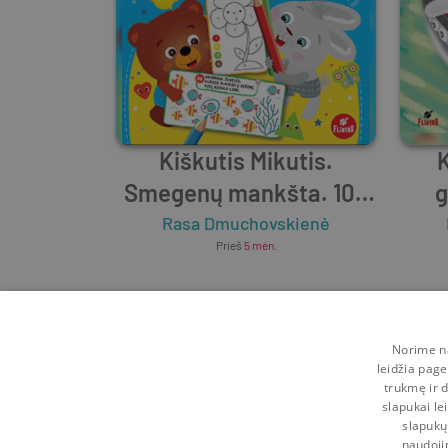
Kiškutis Mikutis.
K
Smegenų mankšta. 100
g
užduočių
Rasa Dmuchovskienė
Prieš
5 mėn.
Norime na
leidžia page
trukmę ir d
slapukai le
slapukų
naudoji