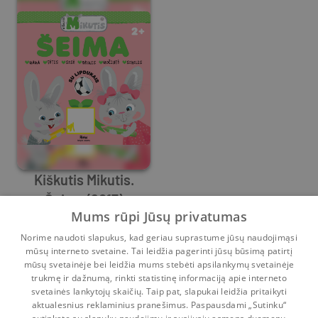
Kiškutis Mikutis.
Šeima (2017)
Mums rūpi Jūsų privatumas
Rasa Dmuchovskienė
0
0
Norime naudoti slapukus, kad geriau suprastume jūsų naudojimąsi
mūsų interneto svetaine. Tai leidžia pagerinti jūsų būsimą patirtį
mūsų svetainėje bei leidžia mums stebėti apsilankymų svetainėje
1
2
trukmę ir dažnumą, rinkti statistinę informaciją apie interneto
svetainės lankytojų skaičių. Taip pat, slapukai leidžia pritaikyti
aktualesnius reklaminius pranešimus. Paspausdami „Sutinku“