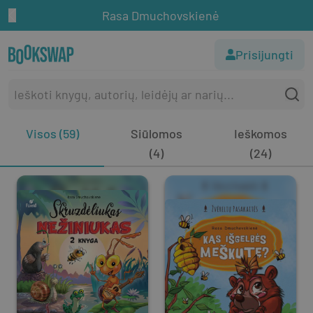
Rasa Dmuchovskienė
Prisijungti
Visos (59)
Siūlomos
Ieškomos
(4)
(24)