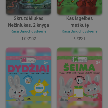
Skruzdėliukas
Kas išgelbės
Nežiniukas. 2 knyga
meškutę
Rasa Dmuchovskienė
Rasa Dmuchovskienė
0
102
0
1