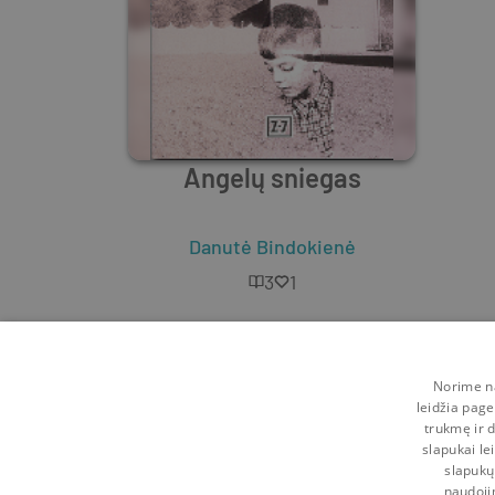
Angelų sniegas
Danutė Bindokienė
3
1
Norime na
leidžia page
trukmę ir d
slapukai le
slapukų
naudoji