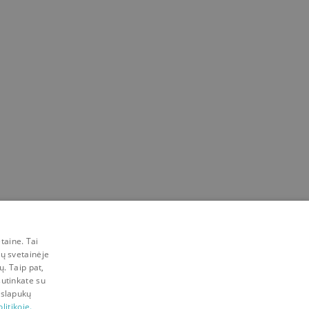
taine. Tai
mų svetainėje
ų. Taip pat,
sutinkate su
 slapukų
litikoje.