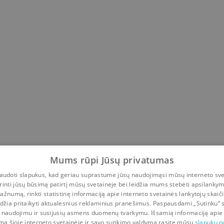
Mums rūpi Jūsų privatumas
udoti slapukus, kad geriau suprastume jūsų naudojimąsi mūsų interneto sve
rinti jūsų būsimą patirtį mūsų svetainėje bei leidžia mums stebėti apsilanky
ažnumą, rinkti statistinę informaciją apie interneto svetainės lankytojų skaiči
idžia pritaikyti aktualesnius reklaminius pranešimus. Paspausdami „Sutinku“ 
 naudojimu ir susijusių asmens duomenų tvarkymu. Išsamią informaciją apie
mą šioje interneto svetainėje ir savo sutikimo valdymą rasite mūsų
slapukų po