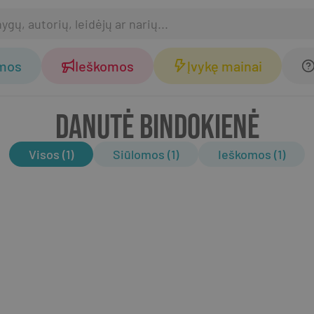
omos
Ieškomos
Įvykę mainai
DANUTĖ BINDOKIENĖ
Visos (1)
Siūlomos (1)
Ieškomos (1)