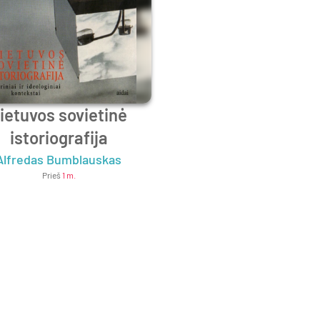
ietuvos sovietinė
istoriografija
Alfredas Bumblauskas
Prieš
1 m.