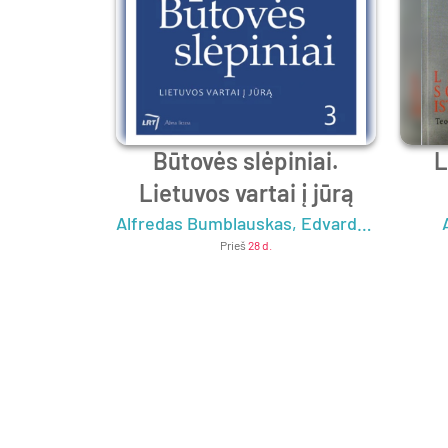
Būtovės slėpiniai.
L
Lietuvos vartai į jūrą
Alfredas Bumblauskas
,
Edvardas Gudavičius
Prieš
28 d.