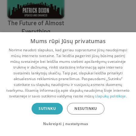
The Future of Almost
Everything
Patrick Dixon
Mums rūpi Jūsų privatumas
0
3
Norime naudoti slapukus, kad geriau suprastume jūsų naudojimąsi
mūsų interneto svetaine. Tai leidžia pagerinti jūsų būsimą patirtį
mūsų svetainėje bei leidžia mums stebėti apsilankymų svetainėje
trukmę ir dažnumą, rinkti statistinę informaciją apie interneto
svetainės lankytojų skaičių. Taip pat, slapukai leidžia pritaikyti
aktualesnius reklaminius pranešimus. Paspausdami „Sutinku“
sutinkate su slapukų naudojimu ir susijusių asmens duomenų
Pradinis
Krepšelis
Pokalbiai
Pranešimai
Paskyra
tvarkymu. Išsamią informaciją apie slapukų naudojimą šioje interneto
svetainėje ir savo sutikimo valdymą rasite mūsų
slapukų politikoje.
Bookswap programėlė
SUTINKU
NESUTINKU
Mainykis knygomis dar patogiau!
Nukreipti į nustatymus
Uždaryti
Atsisiųsti