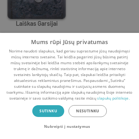
Laiškas Garsijai
Elbert Hubbart
Mums rūpi Jūsų privatumas
Prieš
1 m.
Norime naudoti slapukus, kad geriau suprastume jūsų naudojimąsi
mūsų interneto svetaine. Tai leidžia pagerinti jūsų būsimą patirtį
mūsų svetainėje bei leidžia mums stebėti apsilankymų svetainėje
trukmę ir dažnumą, rinkti statistinę informaciją apie interneto
svetainės lankytojų skaičių. Taip pat, slapukai leidžia pritaikyti
aktualesnius reklaminius pranešimus. Paspausdami „Sutinku“
sutinkate su slapukų naudojimu ir susijusių asmens duomenų
Pradinis
Krepšelis
Pokalbiai
Pranešimai
Paskyra
tvarkymu. Išsamią informaciją apie slapukų naudojimą šioje interneto
svetainėje ir savo sutikimo valdymą rasite mūsų
slapukų politikoje.
Bookswap programėlė
SUTINKU
NESUTINKU
Mainykis knygomis dar patogiau!
Nukreipti į nustatymus
Uždaryti
Atsisiųsti