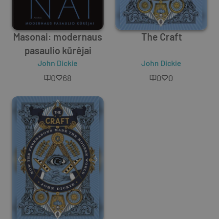
Masonai: modernaus
The Craft
pasaulio kūrėjai
John Dickie
John Dickie
0
68
0
0