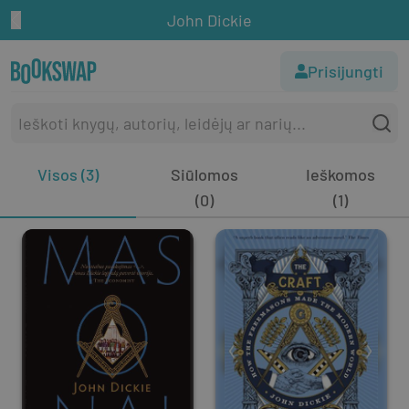
John Dickie
Prisijungti
Visos (3)
Siūlomos
Ieškomos
(0)
(1)