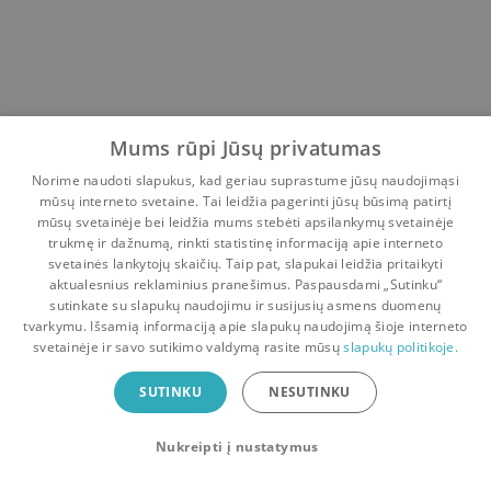
Mums rūpi Jūsų privatumas
Norime naudoti slapukus, kad geriau suprastume jūsų naudojimąsi
mūsų interneto svetaine. Tai leidžia pagerinti jūsų būsimą patirtį
mūsų svetainėje bei leidžia mums stebėti apsilankymų svetainėje
trukmę ir dažnumą, rinkti statistinę informaciją apie interneto
svetainės lankytojų skaičių. Taip pat, slapukai leidžia pritaikyti
aktualesnius reklaminius pranešimus. Paspausdami „Sutinku“
sutinkate su slapukų naudojimu ir susijusių asmens duomenų
Pradinis
Krepšelis
Pokalbiai
Pranešimai
Paskyra
tvarkymu. Išsamią informaciją apie slapukų naudojimą šioje interneto
svetainėje ir savo sutikimo valdymą rasite mūsų
slapukų politikoje.
Bookswap programėlė
SUTINKU
NESUTINKU
Mainykis knygomis dar patogiau!
Nukreipti į nustatymus
Uždaryti
Atsisiųsti