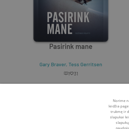
Pasirink mane
Gary Braver
,
Tess Gerritsen
1
31
Norime na
leidžia page
trukmę ir d
slapukai le
slapukų
naudoji