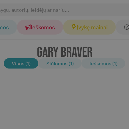
omos
Ieškomos
Įvykę mainai
GARY BRAVER
Visos (1)
Siūlomos (1)
Ieškomos (1)