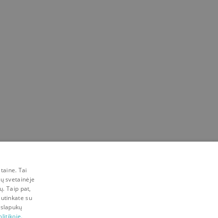
taine. Tai
mų svetainėje
ų. Taip pat,
sutinkate su
 slapukų
litikoje.