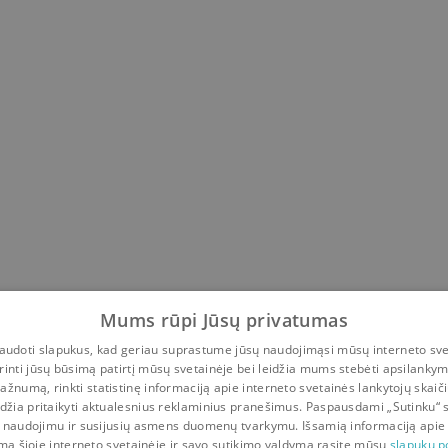
Mums rūpi Jūsų privatumas
udoti slapukus, kad geriau suprastume jūsų naudojimąsi mūsų interneto sve
rinti jūsų būsimą patirtį mūsų svetainėje bei leidžia mums stebėti apsilanky
ažnumą, rinkti statistinę informaciją apie interneto svetainės lankytojų skaiči
idžia pritaikyti aktualesnius reklaminius pranešimus. Paspausdami „Sutinku“ 
 naudojimu ir susijusių asmens duomenų tvarkymu. Išsamią informaciją apie
mą šioje interneto svetainėje ir savo sutikimo valdymą rasite mūsų
slapukų po