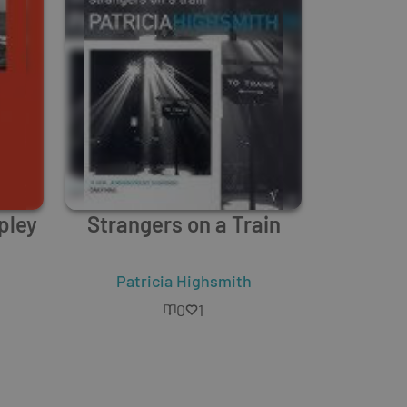
pley
Strangers on a Train
Patricia Highsmith
0
1