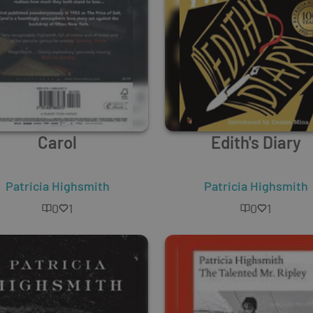
Carol
Edith's Diary
Patricia Highsmith
Patricia Highsmith
,
Margery Allingham
Patricia Highsmith
,
Jack Ritchie
0
1
0
1