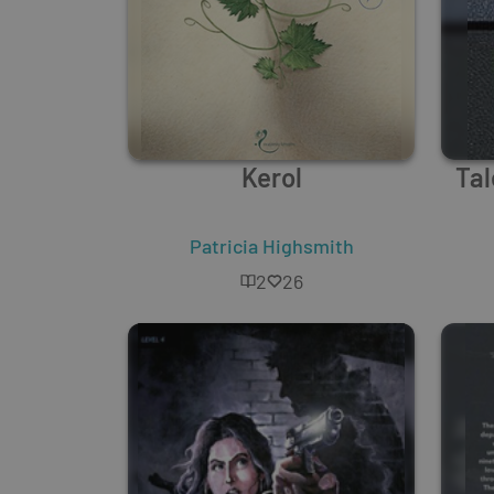
Kerol
Tal
Patricia Highsmith
2
26