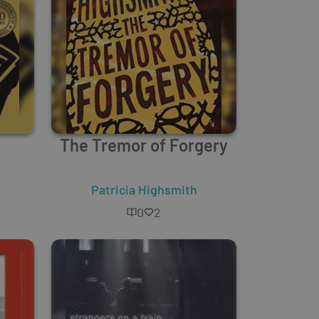
The Tremor of Forgery
Patricia Highsmith
0
2