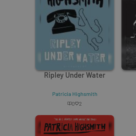
Ripley Under Water
Patricia Highsmith
0
2