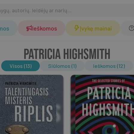
omos
Ieškomos
Įvykę mainai
PATRICIA HIGHSMITH
Visos (13)
Siūlomos (1)
Ieškomos (12)