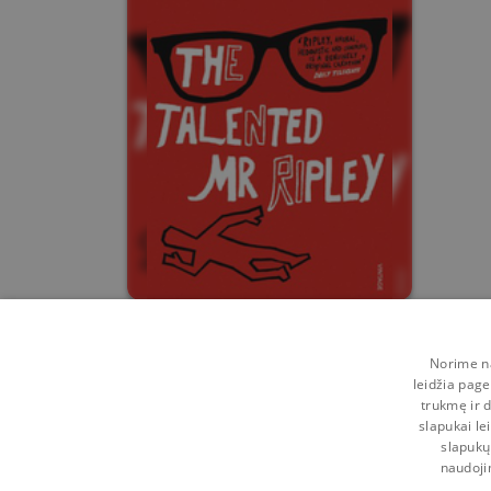
The Talented Mr. Ripley
Norime na
Patricia Highsmith
leidžia page
trukmę ir d
0
2
slapukai le
slapukų
naudoji