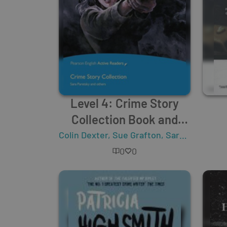
Level 4: Crime Story
Collection Book and
Multi-ROM with MP3
Colin Dexter
,
Sue Grafton
,
Sara Paretsky
,
Pack
0
0