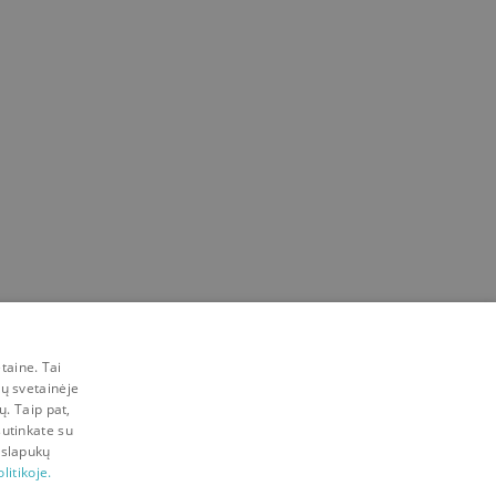
taine. Tai
mų svetainėje
ų. Taip pat,
sutinkate su
 slapukų
litikoje.