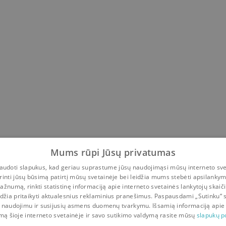
Mums rūpi Jūsų privatumas
udoti slapukus, kad geriau suprastume jūsų naudojimąsi mūsų interneto sve
rinti jūsų būsimą patirtį mūsų svetainėje bei leidžia mums stebėti apsilanky
ažnumą, rinkti statistinę informaciją apie interneto svetainės lankytojų skaiči
idžia pritaikyti aktualesnius reklaminius pranešimus. Paspausdami „Sutinku“ 
 naudojimu ir susijusių asmens duomenų tvarkymu. Išsamią informaciją apie
mą šioje interneto svetainėje ir savo sutikimo valdymą rasite mūsų
slapukų po