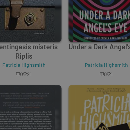
entingasis misteris
Under a Dark Angel'
Riplis
Patricia Highsmith
Patricia Highsmith
0
21
0
1