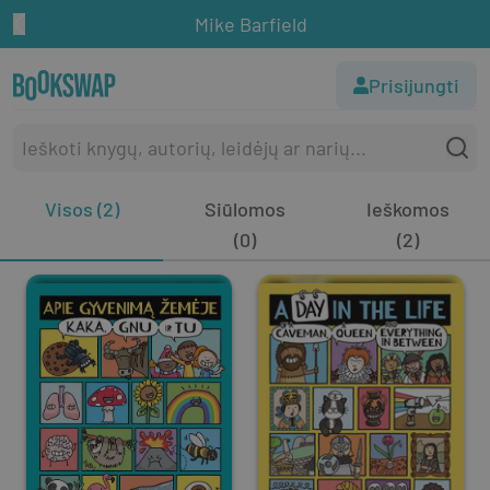
Mike Barfield
Prisijungti
Visos (2)
Siūlomos
Ieškomos
(0)
(2)