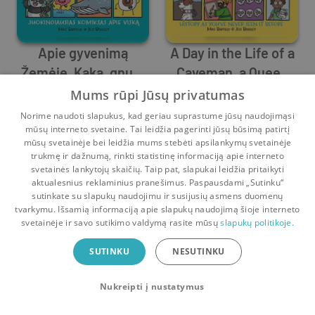
Apie gyvenimą
A Day in the Life of a
Žemėje. Kaka, gnu ir
Caveman, a Queen
Mike Barfield
tu
and Everything In-
Mike Barfield
Mums rūpi Jūsų privatumas
between
0
8
0
1
Norime naudoti slapukus, kad geriau suprastume jūsų naudojimąsi
mūsų interneto svetaine. Tai leidžia pagerinti jūsų būsimą patirtį
mūsų svetainėje bei leidžia mums stebėti apsilankymų svetainėje
trukmę ir dažnumą, rinkti statistinę informaciją apie interneto
svetainės lankytojų skaičių. Taip pat, slapukai leidžia pritaikyti
aktualesnius reklaminius pranešimus. Paspausdami „Sutinku“
sutinkate su slapukų naudojimu ir susijusių asmens duomenų
Pradinis
Krepšelis
Pokalbiai
Pranešimai
Paskyra
tvarkymu. Išsamią informaciją apie slapukų naudojimą šioje interneto
svetainėje ir savo sutikimo valdymą rasite mūsų
slapukų politikoje.
Bookswap programėlė
SUTINKU
NESUTINKU
Mainykis knygomis dar patogiau!
Nukreipti į nustatymus
Uždaryti
Atsisiųsti