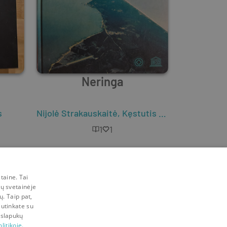
Neringa
s
Nijolė Strakauskaitė
,
Kęstutis Demereckas
1
1
taine. Tai
mų svetainėje
ų. Taip pat,
sutinkate su
 slapukų
litikoje.