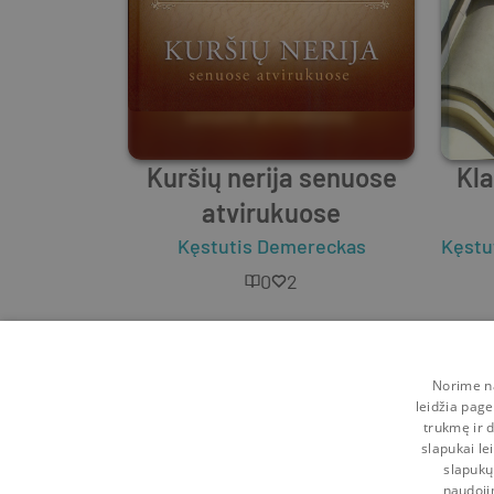
Kuršių nerija senuose
Kl
atvirukuose
Kęstutis Demereckas
Kęstu
0
2
Norime na
leidžia page
trukmę ir d
slapukai le
slapukų
naudoji