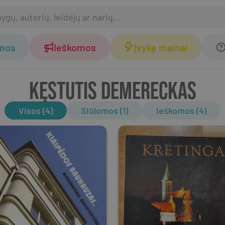
omos
Ieškomos
Įvykę mainai
KĘSTUTIS DEMERECKAS
Visos (4)
Siūlomos (1)
Ieškomos (4)