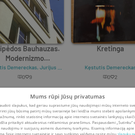
aipėdos Bauhauzas.
Kretinga
Modernizmo
architektūra
tis Demereckas
,
Jurijus Bachitovas
Kęstutis Demerecka
0
9
0
2
Mums rūpi Jūsų privatumas
udoti slapukus, kad geriau suprastume jūsų naudojimąsi mūsų interneto sve
rinti jūsų būsimą patirtį mūsų svetainėje bei leidžia mums stebėti apsilanky
ažnumą, rinkti statistinę informaciją apie interneto svetainės lankytojų skaiči
idžia pritaikyti aktualesnius reklaminius pranešimus. Paspausdami „Sutinku“ 
 naudojimu ir susijusių asmens duomenų tvarkymu. Išsamią informaciją apie
mą šioje interneto svetainėje ir savo sutikimo valdymą rasite mūsų
slapukų po