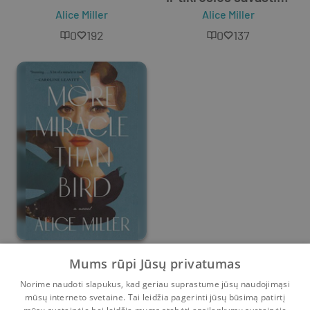
Alice Miller
Alice Miller
paieška
0
192
0
137
More Miracle Than
Mums rūpi Jūsų privatumas
Bird
Norime naudoti slapukus, kad geriau suprastume jūsų naudojimąsi
Alice Miller
mūsų interneto svetaine. Tai leidžia pagerinti jūsų būsimą patirtį
0
0