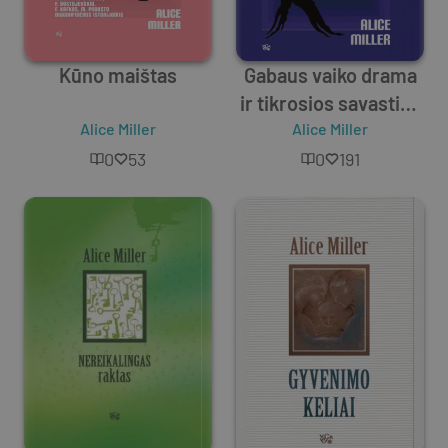
Kūno maištas
Gabaus vaiko drama
ir tikrosios savasties
Alice Miller
Alice Miller
paieška
0
53
0
191