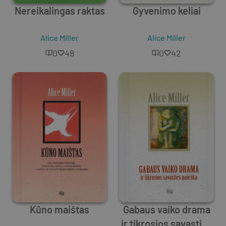
Nereikalingas raktas
Gyvenimo keliai
Alice Miller
Alice Miller
0
48
0
42
Kūno maištas
Gabaus vaiko drama
ir tikrosios savasties