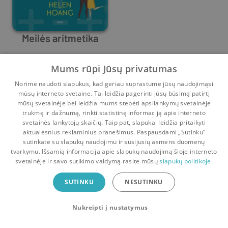
Meilės aritmetika
Helen Hoang
Mums rūpi Jūsų privatumas
Prieš
3 mėn.
Norime naudoti slapukus, kad geriau suprastume jūsų naudojimąsi
mūsų interneto svetaine. Tai leidžia pagerinti jūsų būsimą patirtį
mūsų svetainėje bei leidžia mums stebėti apsilankymų svetainėje
trukmę ir dažnumą, rinkti statistinę informaciją apie interneto
svetainės lankytojų skaičių. Taip pat, slapukai leidžia pritaikyti
aktualesnius reklaminius pranešimus. Paspausdami „Sutinku“
sutinkate su slapukų naudojimu ir susijusių asmens duomenų
Pradinis
Krepšelis
Pokalbiai
Pranešimai
Paskyra
tvarkymu. Išsamią informaciją apie slapukų naudojimą šioje interneto
svetainėje ir savo sutikimo valdymą rasite mūsų
slapukų politikoje.
Bookswap programėlė
SUTINKU
NESUTINKU
Mainykis knygomis dar patogiau!
Nukreipti į nustatymus
Uždaryti
Atsisiųsti