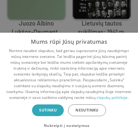
Juozo Albino
Lietuvių tautos
Lukšos-Daumanto
sukilimas: 1941 m.
Alfredas Rukšėnas
1940–1941 m.
Arūnas Bubnys
birželio 22-28 d.
,
Sigitas Jegelevičius
Mums rūpi Jūsų privatumas
biografijos puslapiai
0
0
0
3
Norime naudoti slapukus, kad geriau suprastume jūsų naudojimąsi
mūsų interneto svetaine. Tai leidžia pagerinti jūsų būsimą patirtį
mūsų svetainėje bei leidžia mums stebėti apsilankymų svetainėje
trukmę ir dažnumą, rinkti statistinę informaciją apie interneto
svetainės lankytojų skaičių. Taip pat, slapukai leidžia pritaikyti
aktualesnius reklaminius pranešimus. Paspausdami „Sutinku“
sutinkate su slapukų naudojimu ir susijusių asmens duomenų
Pradinis
Krepšelis
Pokalbiai
Pranešimai
Paskyra
tvarkymu. Išsamią informaciją apie slapukų naudojimą šioje interneto
svetainėje ir savo sutikimo valdymą rasite mūsų
slapukų politikoje.
Bookswap programėlė
SUTINKU
NESUTINKU
Mainykis knygomis dar patogiau!
Nukreipti į nustatymus
Uždaryti
Atsisiųsti