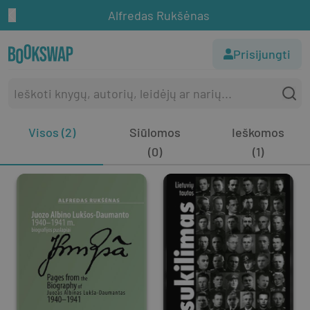
Alfredas Rukšėnas
Prisijungti
Visos (2)
Siūlomos
Ieškomos
(0)
(1)