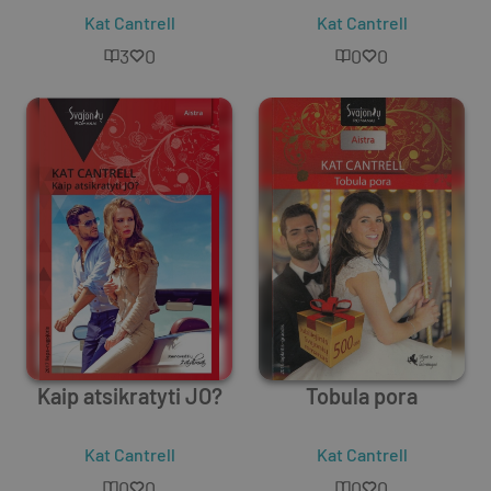
Kat Cantrell
Kat Cantrell
3
0
0
0
Kaip atsikratyti JO?
Tobula pora
Kat Cantrell
Kat Cantrell
0
0
0
0