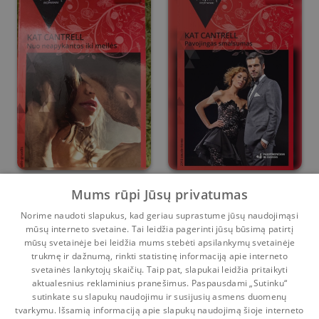
Nuo neapykantos iki
Pavojingas
Mums rūpi Jūsų privatumas
meilėd
smalsumas
Norime naudoti slapukus, kad geriau suprastume jūsų naudojimąsi
Kat Cantrell
Kat Cantrell
mūsų interneto svetaine. Tai leidžia pagerinti jūsų būsimą patirtį
3
0
0
0
mūsų svetainėje bei leidžia mums stebėti apsilankymų svetainėje
trukmę ir dažnumą, rinkti statistinę informaciją apie interneto
svetainės lankytojų skaičių. Taip pat, slapukai leidžia pritaikyti
aktualesnius reklaminius pranešimus. Paspausdami „Sutinku“
sutinkate su slapukų naudojimu ir susijusių asmens duomenų
Pradinis
Krepšelis
Pokalbiai
Pranešimai
Paskyra
tvarkymu. Išsamią informaciją apie slapukų naudojimą šioje interneto