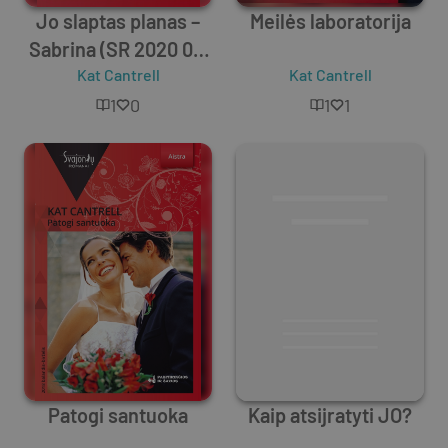
Jo slaptas planas –
Meilės laboratorija
Sabrina (SR 2020 01-
Kat Cantrell
03)
Kat Cantrell
1
0
1
1
Patogi santuoka
Kaip atsijratyti JO?