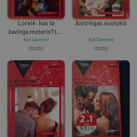
Lorelė: kas ta
Aistringas nuotykis
žavinga moteris? (SR
2020 04-06)
Kat Cantrell
Kat Cantrell
0
0
1
0