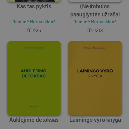
Kas tas pyktis
(Ne)tobulos
paauglystės užrašai
Ramunė Murauskienė
Ramunė Murauskienė
0
5
0
18
Auklėjimo detoksas
Laimingo vyro knyga