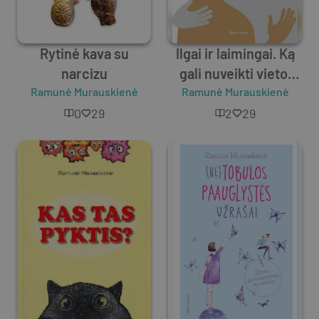
Rytinė kava su
Ilgai ir laimingai. Ką
narcizu
gali nuveikti vietoj
Ramunė Murauskienė
Ramunė Murauskienė
skyrybų?
0
29
2
29