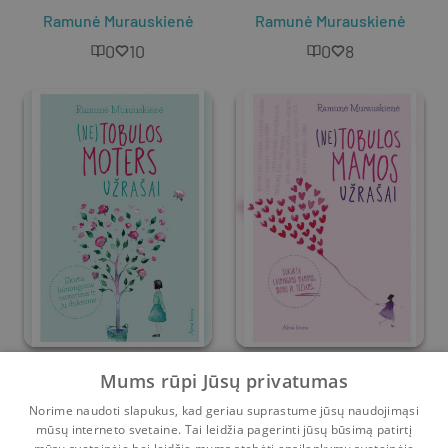
Ramunė Murauskienė
Ramunė Murauskienė
0
10
0
8
(Ne)tobulos moters
(Ne)tobulos mamos
Mums rūpi Jūsų privatumas
užrašai
užrašai
Norime naudoti slapukus, kad geriau suprastume jūsų naudojimąsi
Ramunė Murauskienė
Ramunė Murauskienė
mūsų interneto svetaine. Tai leidžia pagerinti jūsų būsimą patirtį
47
56
62
67