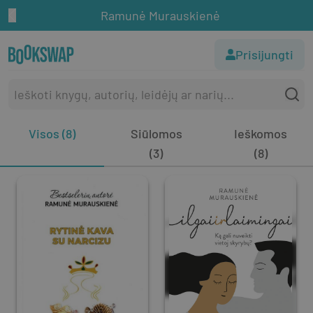
Ramunė Murauskienė
Prisijungti
Visos (8)
Siūlomos
Ieškomos
(3)
(8)