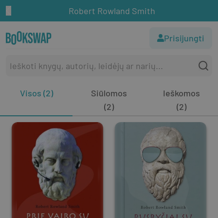
Robert Rowland Smith
Prisijungti
Visos (2)
Siūlomos
Ieškomos
(2)
(2)