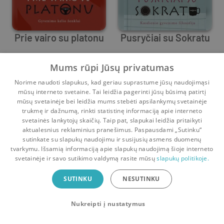
Prie vairo su platonu
Pusryčiai su Sokratu
Robert Rowland Smith
Robert Rowland Smith
Mums rūpi Jūsų privatumas
7
9
2
19
Norime naudoti slapukus, kad geriau suprastume jūsų naudojimąsi
mūsų interneto svetaine. Tai leidžia pagerinti jūsų būsimą patirtį
mūsų svetainėje bei leidžia mums stebėti apsilankymų svetainėje
trukmę ir dažnumą, rinkti statistinę informaciją apie interneto
svetainės lankytojų skaičių. Taip pat, slapukai leidžia pritaikyti
aktualesnius reklaminius pranešimus. Paspausdami „Sutinku“
sutinkate su slapukų naudojimu ir susijusių asmens duomenų
Pradinis
Krepšelis
Pokalbiai
Pranešimai
Paskyra
tvarkymu. Išsamią informaciją apie slapukų naudojimą šioje interneto
svetainėje ir savo sutikimo valdymą rasite mūsų
slapukų politikoje.
Bookswap programėlė
SUTINKU
NESUTINKU
Mainykis knygomis dar patogiau!
Nukreipti į nustatymus
Uždaryti
Atsisiųsti