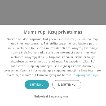
Mums rūpi Jūsų privatumas
Norime naudoti slapukus, kad geriau suprastume jūsų naudojimąsi
mūsų interneto svetaine. Tai leidžia pagerinti jūsų būsimą patirtį
mūsų svetainėje bei leidžia mums stebėti apsilankymų svetainėje
trukmę ir dažnumą, rinkti statistinę informaciją apie interneto
svetainės lankytojų skaičių. Taip pat, slapukai leidžia pritaikyti
aktualesnius reklaminius pranešimus. Paspausdami „Sutinku“
sutinkate su slapukų naudojimu ir susijusių asmens duomenų
Pradinis
Krepšelis
Pokalbiai
Pranešimai
Paskyra
tvarkymu. Išsamią informaciją apie slapukų naudojimą šioje interneto
svetainėje ir savo sutikimo valdymą rasite mūsų
slapukų politikoje.
Bookswap programėlė
SUTINKU
NESUTINKU
Mainykis knygomis dar patogiau!
Nukreipti į nustatymus
Uždaryti
Atsisiųsti