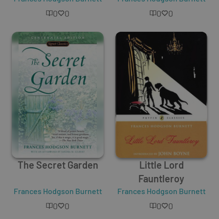
0
0
0
0
The Secret Garden
Little Lord
Fauntleroy
Frances Hodgson Burnett
Frances Hodgson Burnett
0
0
0
0