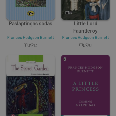
Paslaptingas sodas
Little Lord
Fauntleroy
Frances Hodgson Burnett
Frances Hodgson Burnett
0
13
0
0