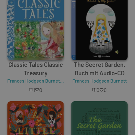
Classic Tales Classic
The Secret Garden.
Treasury
Buch mit Audio-CD
Frances Hodgson Burnett
,
Louisa May Alcott
Frances Hodgson Burnett
1
0
0
0