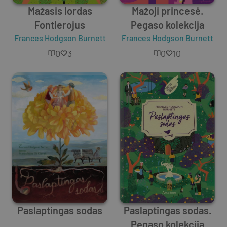
Mažasis lordas
Mažoji princesė.
Fontlerojus
Pegaso kolekcija
Frances Hodgson Burnett
Frances Hodgson Burnett
0
3
0
10
Paslaptingas sodas
Paslaptingas sodas.
Pegaso kolekcija