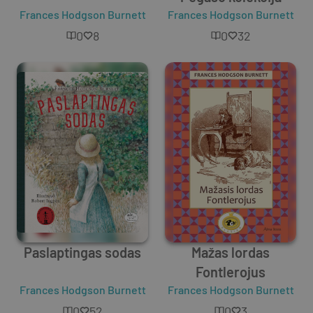
Frances Hodgson Burnett
Frances Hodgson Burnett
0
8
0
32
Paslaptingas sodas
Mažas lordas
Fontlerojus
Frances Hodgson Burnett
Frances Hodgson Burnett
0
52
0
3