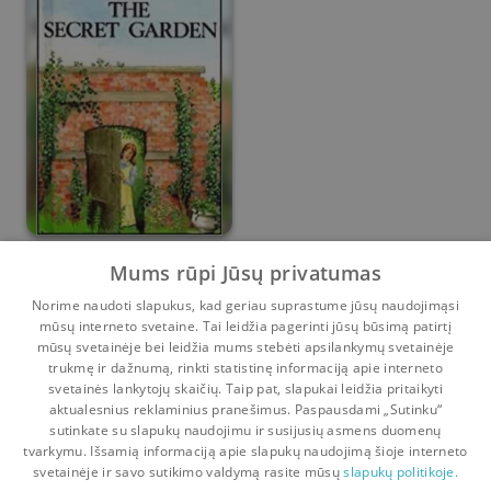
The secret garden
Mums rūpi Jūsų privatumas
Norime naudoti slapukus, kad geriau suprastume jūsų naudojimąsi
Frances Hodgson Burnett
mūsų interneto svetaine. Tai leidžia pagerinti jūsų būsimą patirtį
0
0
mūsų svetainėje bei leidžia mums stebėti apsilankymų svetainėje
trukmę ir dažnumą, rinkti statistinę informaciją apie interneto
svetainės lankytojų skaičių. Taip pat, slapukai leidžia pritaikyti
aktualesnius reklaminius pranešimus. Paspausdami „Sutinku“
sutinkate su slapukų naudojimu ir susijusių asmens duomenų
Pradinis
Krepšelis
Pokalbiai
Pranešimai
Paskyra
tvarkymu. Išsamią informaciją apie slapukų naudojimą šioje interneto
svetainėje ir savo sutikimo valdymą rasite mūsų
slapukų politikoje.