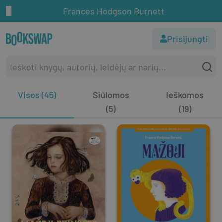
Frances Hodgson Burnett
Prisijungti
Visos (45)
Siūlomos
Ieškomos
(5)
(19)