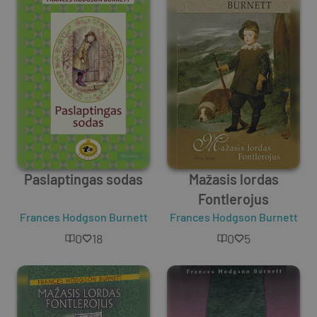
Paslaptingas sodas
Mažasis lordas
Fontlerojus
Frances Hodgson Burnett
Frances Hodgson Burnett
0
18
0
5