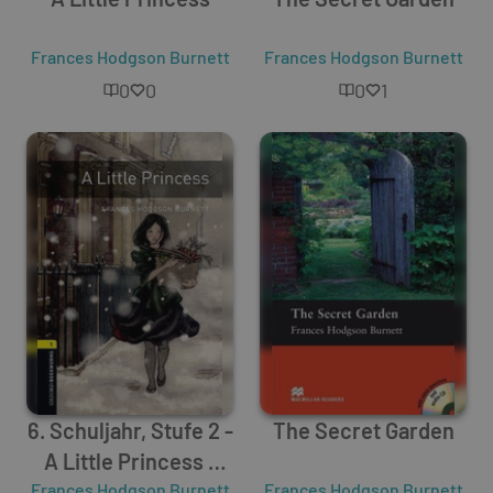
Frances Hodgson Burnett
Frances Hodgson Burnett
0
0
0
1
6. Schuljahr, Stufe 2 -
The Secret Garden
A Little Princess -
Frances Hodgson Burnett
Neubearbeitung
Frances Hodgson Burnett