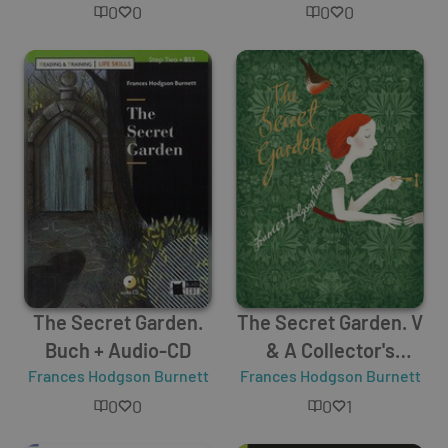
0
0
0
0
The Secret Garden.
The Secret Garden. V
Buch + Audio-CD
& A Collector's
Frances Hodgson Burnett
Frances Hodgson Burnett
Edition
0
0
0
1