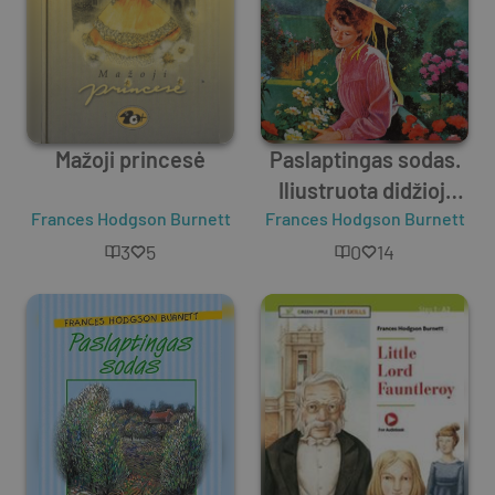
Mažoji princesė
Paslaptingas sodas.
Iliustruota didžioji
Frances Hodgson Burnett
Frances Hodgson Burnett
klasika
3
5
0
14