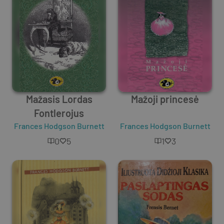
Mažasis Lordas
Mažoji princesė
Fontlerojus
Frances Hodgson Burnett
Frances Hodgson Burnett
0
5
1
3