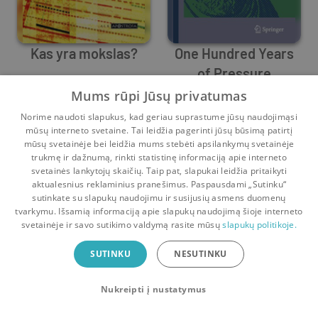
Kas yra mokslas?
One Hundred Years
of Pressure
Alan F. Chalmers
Alan F. Chalmers
Mums rūpi Jūsų privatumas
3
0
0
0
Norime naudoti slapukus, kad geriau suprastume jūsų naudojimąsi
mūsų interneto svetaine. Tai leidžia pagerinti jūsų būsimą patirtį
mūsų svetainėje bei leidžia mums stebėti apsilankymų svetainėje
trukmę ir dažnumą, rinkti statistinę informaciją apie interneto
svetainės lankytojų skaičių. Taip pat, slapukai leidžia pritaikyti
aktualesnius reklaminius pranešimus. Paspausdami „Sutinku“
sutinkate su slapukų naudojimu ir susijusių asmens duomenų
Pradinis
Krepšelis
Pokalbiai
Pranešimai
Paskyra
tvarkymu. Išsamią informaciją apie slapukų naudojimą šioje interneto
svetainėje ir savo sutikimo valdymą rasite mūsų
slapukų politikoje.
Bookswap programėlė
SUTINKU
NESUTINKU
Mainykis knygomis dar patogiau!
Nukreipti į nustatymus
Uždaryti
Atsisiųsti