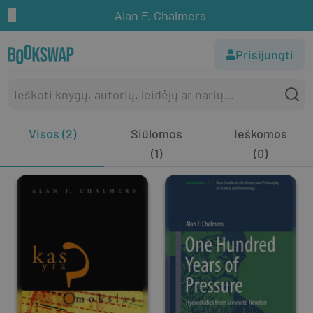
Alan F. Chalmers
Prisijungti
Visos (2)
Siūlomos
Ieškomos
(1)
(0)