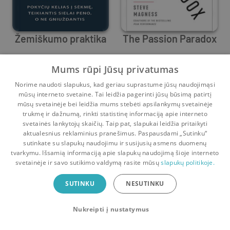
Žemiškumo praktika
The Passion Paradox
Brad Stulberg
Brad Stulberg
,
Steve Magness
Mums rūpi Jūsų privatumas
3
15
0
0
Norime naudoti slapukus, kad geriau suprastume jūsų naudojimąsi
mūsų interneto svetaine. Tai leidžia pagerinti jūsų būsimą patirtį
mūsų svetainėje bei leidžia mums stebėti apsilankymų svetainėje
trukmę ir dažnumą, rinkti statistinę informaciją apie interneto
svetainės lankytojų skaičių. Taip pat, slapukai leidžia pritaikyti
aktualesnius reklaminius pranešimus. Paspausdami „Sutinku“
sutinkate su slapukų naudojimu ir susijusių asmens duomenų
Pradinis
Krepšelis
Pokalbiai
Pranešimai
Paskyra
tvarkymu. Išsamią informaciją apie slapukų naudojimą šioje interneto
svetainėje ir savo sutikimo valdymą rasite mūsų
slapukų politikoje.
Bookswap programėlė
SUTINKU
NESUTINKU
Mainykis knygomis dar patogiau!
Nukreipti į nustatymus
Uždaryti
Atsisiųsti