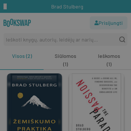
Brad Stulberg
Prisijungti
Visos (2)
Siūlomos
Ieškomos
(1)
(1)